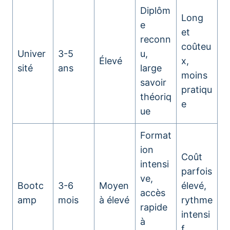
Diplôm
Long
e
et
reconn
coûteu
Univer
3-5
u,
Élevé
x,
sité
ans
large
moins
savoir
pratiqu
théoriq
e
ue
Format
ion
Coût
intensi
parfois
ve,
Bootc
3-6
Moyen
élevé,
accès
amp
mois
à élevé
rythme
rapide
intensi
à
f